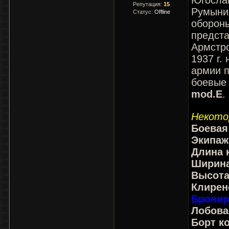
Югослав
Репутация:
15
Румыния
Статус:
Offline
обороны
предст
Армстро
1937 г.
армии 
боевые
mod.E
.
Некото
Боевая
Экипаж
Длина 
Ширина
Высот
Клирен
Бронир
Лобова
Борт к