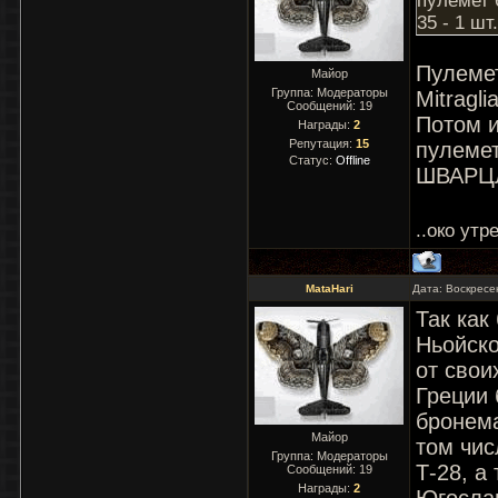
пулемет 
35 - 1 шт.
Пулемет
Майор
Группа: Модераторы
Mitragli
Сообщений:
19
Потом и
Награды:
2
Репутация:
15
пулеме
Статус:
Offline
ШВАРЦЛ
..око утр
MataHari
Дата: Воскресе
Так как
Ньойско
от свои
Греции 
бронема
Майор
том чис
Группа: Модераторы
Т-28, а
Сообщений:
19
Награды:
2