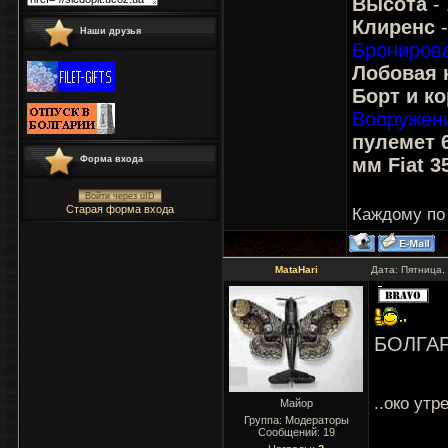
Высота
-
Клиренс
-
Наши друзья
Брониров
Лобовая 
Борт и ко
Вооружен
пулемет 6
мм Fiat 3
Форма входа
Войти через uID
Старая форма входа
Каждому по
MataHari
Дата: Пятница,
БОЛГА
..око утр
Майор
Группа: Модераторы
Сообщений:
19