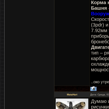
Корма 
Башня
Вооруж
Скорост
(3pdr) 
7.92мм 
приборы
бронеб
Двигате
тип – р
карбюр
охлажд
мощност
..око утр
MataHari
Дата: Среда, 0
Думаю и
рисунки