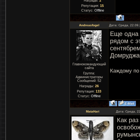
Награды:
2
Репутация:
15
Статус:
Offline
Andreasfogel
Дата: Среда, 22.09
Еще одна 
рядом с э
сентябрем
Домруджа
Главнокомандующий
сайта
Каждому по
Группа:
Администраторы
Сообщений:
52
Награды:
26
Репутация:
133
Статус:
Offline
MataHari
Дата: Среда, 2
Как раз
освобо
румынск