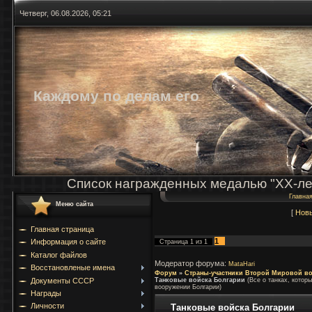
Четверг, 06.08.2026, 05:21
Каждому по делам его
Список награжденных медалью "ХХ-ле
Главна
Меню сайта
[
Нов
Главная страница
1
Информация о сайте
Страница
1
из
1
Каталог файлов
Модератор форума:
MataHari
Восстановленые имена
Форум
»
Страны-участники Второй Мировой в
Документы СССР
Танковые войска Болгарии
(Все о танках, котор
вооружении Болгарии)
Награды
Личности
Танковые войска Болгарии