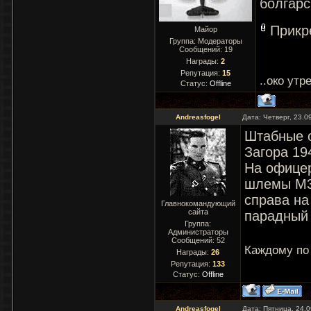
болгарс
Прикр
Майор
Группа: Модераторы
Сообщений:
19
Награды:
2
Репутация:
15
..око утр
Статус:
Offline
Andreasfogel
Дата: Четверг, 23.0
Штабные о
Загора 19
На офицер
шлемы М36
справа на
Главнокомандующий
сайта
парадный 
Группа:
Администраторы
Сообщений:
52
Каждому по
Награды:
26
Репутация:
133
Статус:
Offline
Andreasfogel
Дата: Пятница, 24.