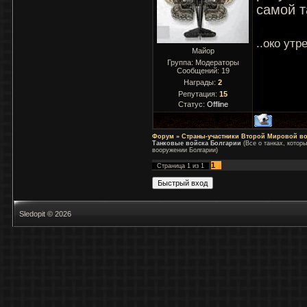
самой т
..око утр
Майор
Группа: Модераторы
Сообщений:
19
Награды:
2
Репутация:
15
Статус:
Offline
Форум
»
Страны-участники Второй Мировой в
Танковые войска Болгарии
(Все о танках, котор
вооружении Болгарии)
1
Страница
1
из
1
Sledopit © 2026