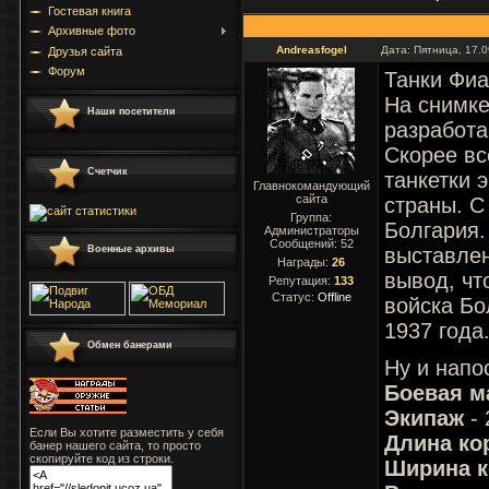
Гостевая книга
Архивные фото
Andreasfogel
Дата: Пятница, 17.
Друзья сайта
Форум
Танки Фиа
На снимке
Наши посетители
разработа
Скорее вс
Счетчик
танкетки 
Главнокомандующий
сайта
страны. С
Группа:
Болгария.
Администраторы
Сообщений:
52
Военные архивы
выставлен
Награды:
26
вывод, чт
Репутация:
133
Статус:
Offline
войска Бо
1937 года
Обмен банерами
Ну и напо
Боевая м
Экипаж
-
Если Вы хотите разместить у себя
Длина ко
банер нашего сайта, то просто
скопируйте код из строки.
Ширина к