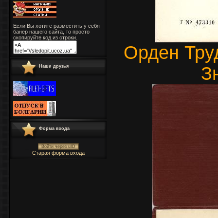
Если Вы хотите разместить у себя
банер нашего сайта, то просто
скопируйте код из строки.
Орден Тру
З
Наши друзья
Форма входа
Войти через uID
Старая форма входа