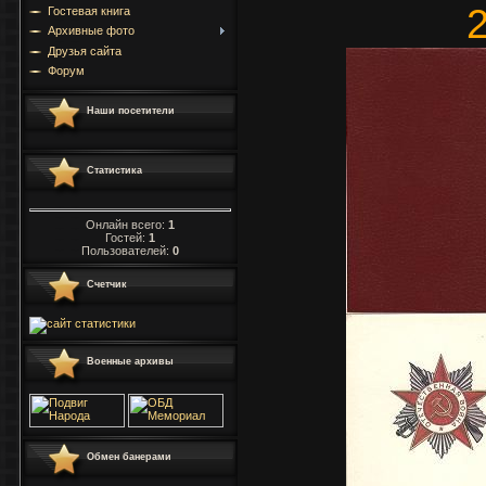
2
Гостевая книга
Архивные фото
Друзья сайта
Форум
Наши посетители
Статистика
Онлайн всего:
1
Гостей:
1
Пользователей:
0
Счетчик
Военные архивы
Обмен банерами