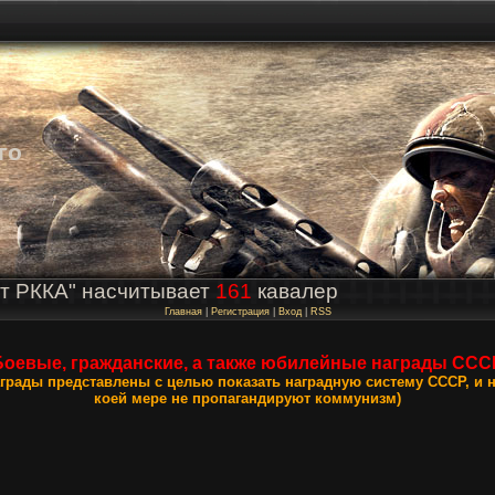
го
т РККА" насчитывает
161
кавалер
Главная
|
Регистрация
|
Вход
|
RSS
Боевые, гражданские, а также юбилейные награды ССС
аграды представлены с целью показать наградную систему СССР, и н
коей мере не пропагандируют коммунизм)