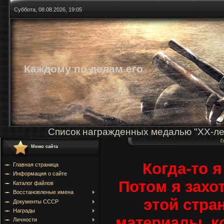
Суббота, 08.08.2026, 19:05
Каждому по делам его
Список награжденных медалью "ХХ-ле
Г
Меню сайта
Когда-то я 
Главная страница
Информация о сайте
Потом я захот
Каталог файлов
Восстановленые имена
этой стра
Документы СССР
Награды
материалы, к
Личности