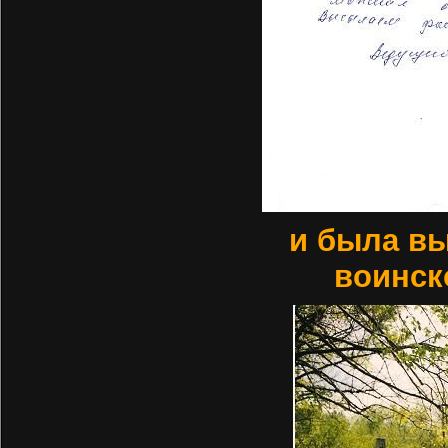
и была в
воинск