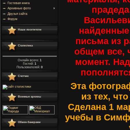
Гостевая книга
прадеда
Архивные фото
Друзья сайта
Васильеви
Форум
найденные 
Наши посетители
письма из р
Статистика
общем все, 
момент. Над
Онлайн всего:
1
Гостей:
1
Пользователей:
0
пополнятс
Счетчик
Эта фотограф
из тех, чт
Военные архивы
Сделана 1 ма
учебы в Симф
Обмен банерами