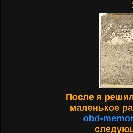
После я решил
маленькое ра
obd-memor
следую