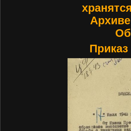
хранятс
Архиве
Об
Приказ