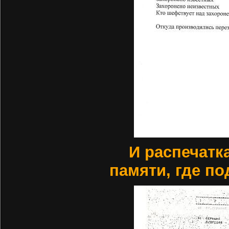
И распечатк
памяти, где п