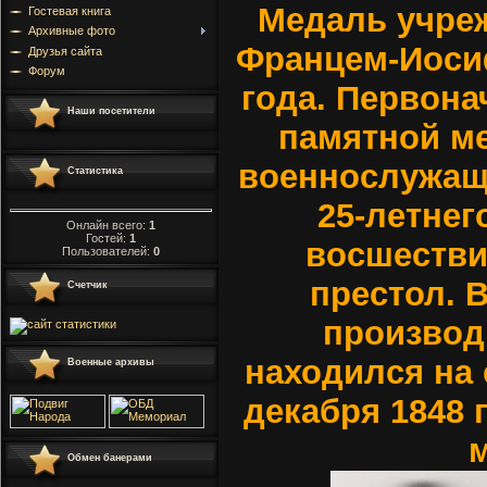
Медаль учре
Гостевая книга
Архивные фото
Францем-Иосиф
Друзья сайта
Форум
года. Первона
Наши посетители
памятной м
военнослужащ
Статистика
25-летнег
Онлайн всего:
1
Гостей:
1
восшестви
Пользователей:
0
престол. 
Счетчик
производ
находился на 
Военные архивы
декабря 1848 
Обмен банерами