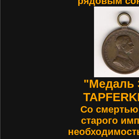
рядовым сою
"Медаль 
TAPFERK
Со смертью 
старого им
необходимост