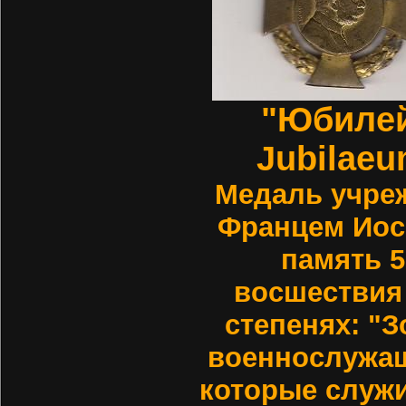
"Юбилей
Jubilaeu
Медаль учре
Францем Иос
память 5
восшествия 
степенях: "
военнослужащ
которые служи