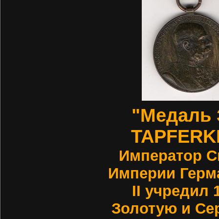
"Медаль 
TAPFERK
Император С
Империи Герм
ІІ учредил 
Золотую и Се