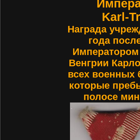
Импера
Karl-T
Награда учреж
года посл
Императором 
Венгрии Карло
всех военных 
которые преб
полосе мин