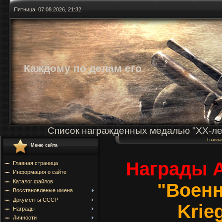
Пятница, 07.08.2026, 21:32
Каждому по делам его
Список награжденных медалью "ХХ-ле
Главна
Меню сайта
Награды 
Главная страница
Информация о сайте
Каталог файлов
"Воен
Восстановленые имена
Документы СССР
Krie
Награды
Личности