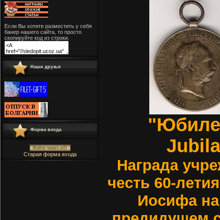
Если Вы хотите разместить у себя
банер нашего сайта, то просто
скопируйте код из строки.
Наши друзья
"Юбиле
Форма входа
Jubil
Войти через uID
Старая форма входа
Награда учре
честь 60-лети
Иосифа на 
предидущем с