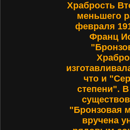
Храбрость Вт
меньшего ра
февраля 19
Франц И
"Бронзо
Храбро
изготавливала
что и "Се
степени". В
существов
"Бронзовая 
вручена у