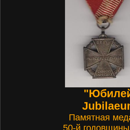
"Юбилей
Jubilaeu
Памятная мед
50-й годовщины