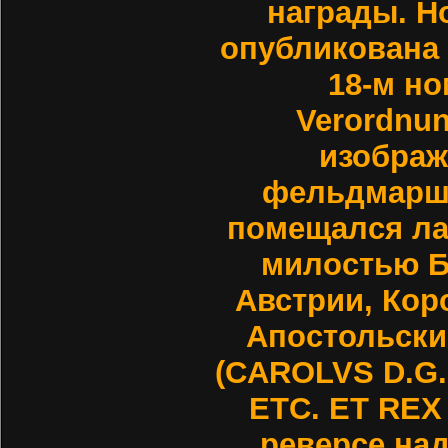
награды. Н
опубликована 
18-м но
Verordnun
изображ
фельдмарш
помещался ла
милостью Б
Австрии, Коро
Апостольски
(CAROLVS D.G.
ETC. ET REX
реверсе на