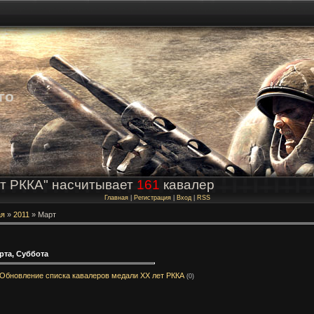
го
т РККА" насчитывает
161
кавалер
Главная
|
Регистрация
|
Вход
|
RSS
ая
»
2011
»
Март
рта, Суббота
Обновление списка кавалеров медали ХХ лет РККА
(0)