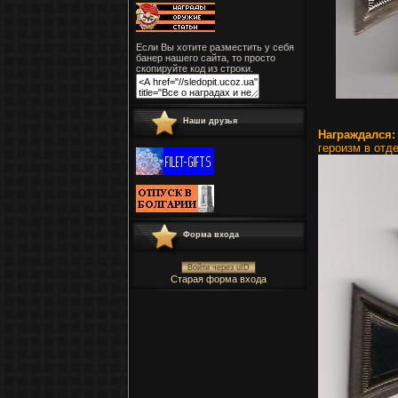
Если Вы хотите разместить у себя
банер нашего сайта, то просто
скопируйте код из строки.
Наши друзья
Награждался
героизм в отд
Форма входа
Войти через uID
Старая форма входа