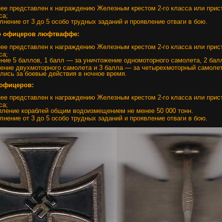
ее представлен к награждению Железным крестом 2-го класса или прис
са;
лнение от 3 до 5 особо трудных заданий и проявление отваги в бою.
о офицеров люфтваффе:
ее представлен к награждению Железным крестом 2-го класса или прис
са;
ние 5 баллов, 1 балл — за уничтожение одномоторного самолета, 2 бал
ение двухмоторного самолета и 3 балла — за четырехмоторный самолет
лись за боевые действия в ночное время.
 офицеров:
ее представлен к награждению Железным крестом 2-го класса или прис
са;
пление кораблей общим водоизмещением не менее 50 000 тонн.
лнение от 3 до 5 особо трудных заданий и проявление отваги в бою.