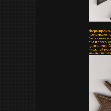
Награждалис
проявившие по
была очень по
сил и способн
адреналина. 
лица, чей вкл
мечами награж