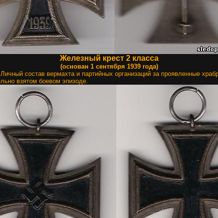
Железный крест 2 класса
(основан 1 сентября 1939 года)
:
Личный состав вермахта и партийных организаций за проявленные храбр
ельно взятом боевом эпизоде.