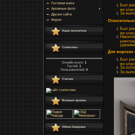
Гостевая книга
Был ран
Архивные фото
же клас
За выпо
Друзья сайта
Форум
Относительн
Был ран
Наши посетители
же клас
Накопле
уничтож
удваива
Статистика
Для морских
Был ран
Онлайн всего:
1
же клас
Гостей:
1
За пото
Пользователей:
0
За выпо
Счетчик
Военные архивы
Обмен банерами