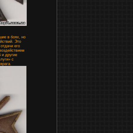
ие в боях, но
йствий. Это
 отдачи его
 воздействием
 и другие
слуги» с
врага.