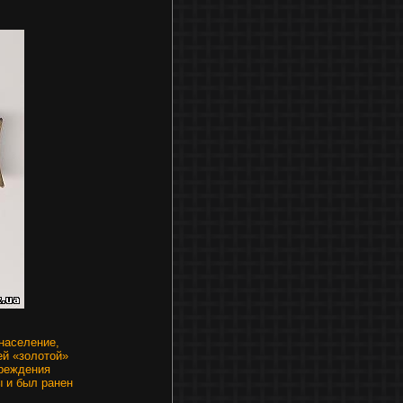
 население,
ей «золотой»
чреждения
ы и был ранен