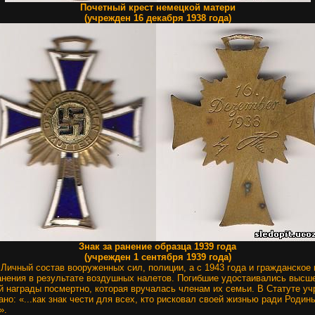
Почетный крест немецкой матери
(учрежден 16 декабря 1938 года)
Знак за ранение образца 1939 года
(учрежден 1 сентября 1939 года)
:
Личный состав вооруженных сил, полиции, а с 1943 года и гражданское
нения в результате воздушных налетов. Погибшие удостаивались высш
й награды посмертно, которая вручалась членам их семьи. В Статуте у
ано: «...как знак чести для всех, кто рисковал своей жизнью ради Родин
».