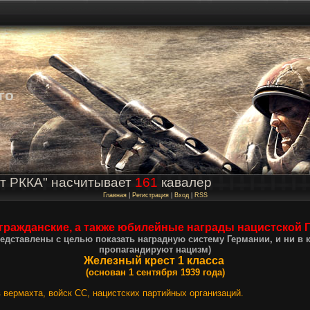
го
т РККА" насчитывает
161
кавалер
Главная
|
Регистрация
|
Вход
|
RSS
гражданские, а также юбилейные награды нацистской 
едставлены с целью показать наградную систему Германии, и ни в 
пропагандируют нацизм)
Железный крест 1 класса
(основан 1 сентября 1939 года)
:
 вермахта, войск СС, нацистских партийных организаций.