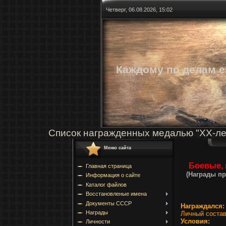
Четверг, 06.08.2026, 15:02
Каждому по делам е
Список награжденных медалью "ХХ-ле
Меню сайта
Боевые, 
Главная страница
(Награды пр
Информация о сайте
Каталог файлов
Восстановленые имена
Документы СССР
Награждался
Награды
Личный состав
Условия:
Личности