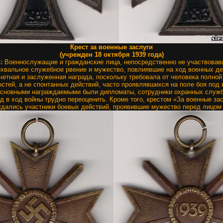
Крест за военные заслуги
(учрежден 18 октября 1939 года)
ь:
Военнослужащие и гражданские лица, непосредственно не участвовавш
хвальное служебное рвение и мужество, повлиявшие на ход военных де
четная и заслуженная награда, поскольку требовала от человека полной
остей, а не спонтанных действий, часто проявлявшихся на поле боя под
Основными награждаемыми были дипломаты, сотрудники охранных служб
ад в ход войны трудно переоценить. Кроме того, крестом «За военные за
дались участники боевых действий, проявившие мужество перед лицом 