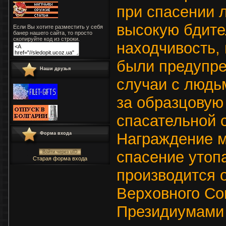
при спасении л
высокую бдите
Если Вы хотите разместить у себя
банер нашего сайта, то просто
скопируйте код из строки.
находчивость, 
были предупр
Наши друзья
случаи с людьм
за образцовую
спасательной 
Награждение 
Форма входа
спасение утоп
Войти через uID
Старая форма входа
производится 
Верховного С
Президиумами