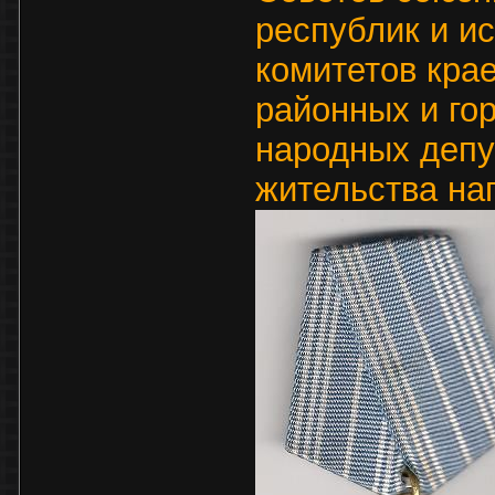
республик и и
комитетов кра
районных и го
народных депу
жительства на