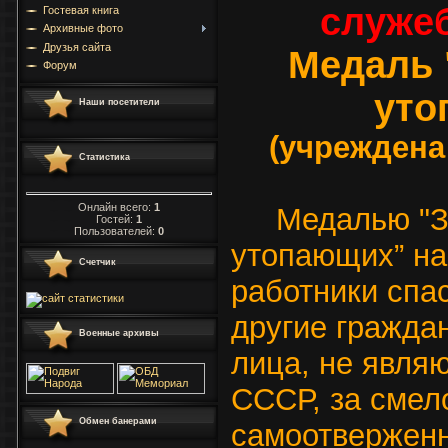
служеб
Гостевая книга
Архивные фото
Друзья сайта
Медаль 
Форум
уто
Наши посетители
(учреждена
Статистика
Онлайн всего:
1
Медалью "З
Гостей:
1
Пользователей:
0
утопающих” н
Счетчик
работники спа
другие гражда
Военные архивы
лица, не явля
СССР, за смело
Обмен банерами
самоотверженн