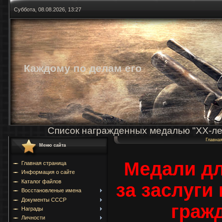
Суббота, 08.08.2026, 13:27
Каждому по делам его
Список награжденных медалью "ХХ-ле
Главна
Меню сайта
Медали дл
Главная страница
Информация о сайте
Каталог файлов
за заслуги
Восстановленые имена
Документы СССР
граж
Награды
Личности