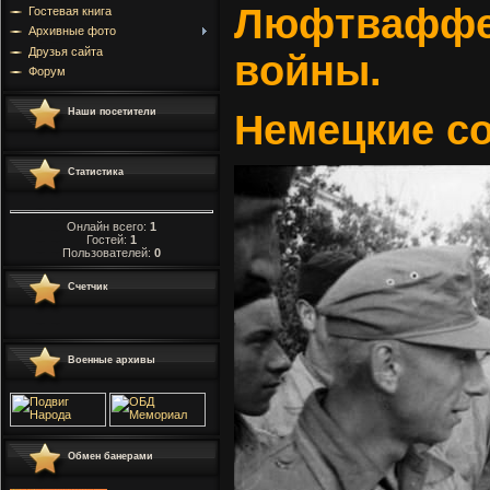
Люфтваффе 
Гостевая книга
Архивные фото
Друзья сайта
войны.
Форум
Наши посетители
Немецкие со
Статистика
Онлайн всего:
1
Гостей:
1
Пользователей:
0
Счетчик
Военные архивы
Обмен банерами