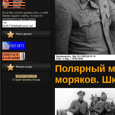
Если Вы хотите разместить у себя
банер нашего сайта, то просто
скопируйте код из строки.
Наши друзья
Полярный м
Форма входа
моряков. Шк
Войти через uID
Старая форма входа