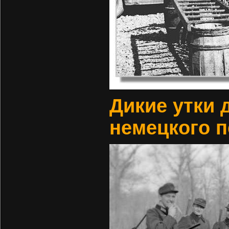
Дикие утки 
немецкого п