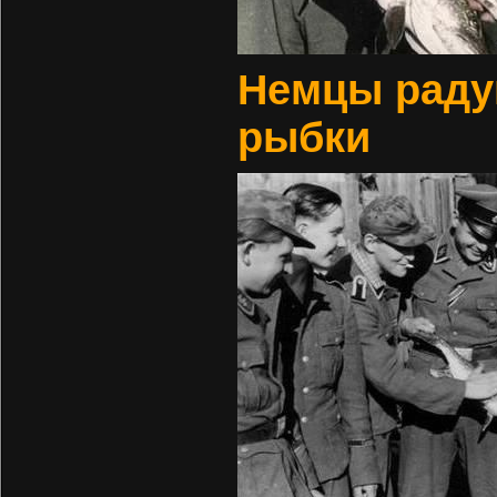
Немцы радую
рыбки