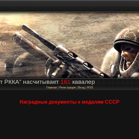
го
т РККА" насчитывает
161
кавалер
Главная
|
Регистрация
|
Вход
|
RSS
Наградные документы к медалям СССР