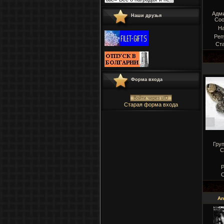
Адм
Наши друзья
Соо
Н
Реп
Ст
Форма входа
Войти через uID
Старая форма входа
Гру
С
Р
С
An