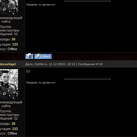
Каждому по делам его
окомандующий
сайта
Группа:
инистраторы
бщений:
52
аграды:
26
утация:
133
атус:
Offline
dreasfogel
Дата: Суббота, 11.12.2010, 18:13 | Сообщение #
10
)))
Каждому по делам его
окомандующий
сайта
Группа:
инистраторы
бщений:
52
аграды:
26
утация:
133
атус:
Offline