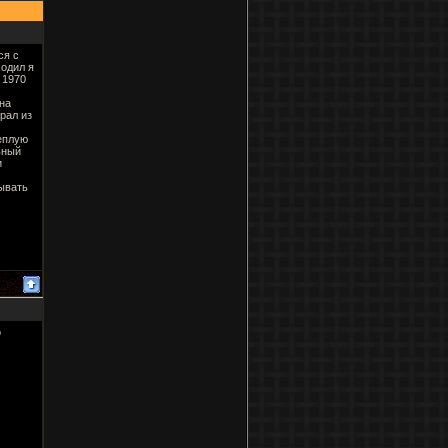
ся с
ходил я
 1970
на
рал из
теплую
ьный
и
ывать
о