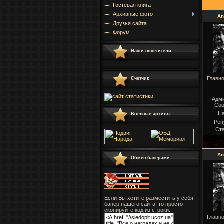
Гостевая книга
Архивные фото
An
Друзья сайта
Форум
Наши посетители
Главн
Счетчик
Адм
Соо
Н
Военные архивы
Реп
Ст
An
Обмен банерами
Если Вы хотите разместить у себя
банер нашего сайта, то просто
скопируйте код из строки.
Главн