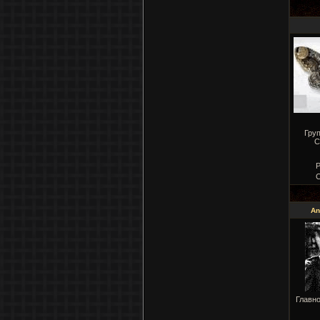
Гру
С
Р
С
An
Главн