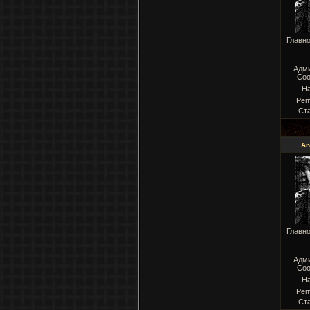
Главн
Адм
Соо
Н
Реп
Ст
An
Главн
Адм
Соо
Н
Реп
Ст