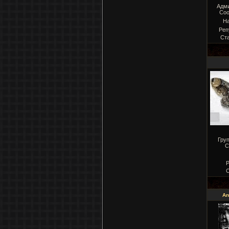
Адм
Соо
Н
Реп
Ст
Гру
С
Р
С
An