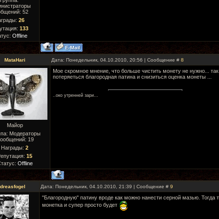
Группа:
инистраторы
бщений:
52
аграды:
26
утация:
133
атус:
Offline
MataHari
Дата: Понедельник, 04.10.2010, 20:56 | Сообщение #
8
Мое скромное мнение, что больше чистить монету не нужно... так
потеряеться благородная патина и снизиться оценка монеты ...
..око утреннeй зари...
Майор
ппа: Модераторы
ообщений:
19
Награды:
2
епутация:
15
татус:
Offline
dreasfogel
Дата: Понедельник, 04.10.2010, 21:39 | Сообщение #
9
"Благородную" патину вроде как можно нанести серной мазью. Тогда 
монетка и супер просто будет