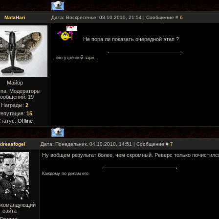
MataHari
Дата: Воскресенье, 03.10.2010, 21:54 | Сообщение #
6
Не пора ли показать очередной этап ?
..око утреннeй зари...
Майор
ппа: Модераторы
ообщений:
19
Награды:
2
епутация:
15
татус:
Offline
dreasfogel
Дата: Понедельник, 04.10.2010, 14:51 | Сообщение #
7
Ну вобщем результат более, чем скромный. Реверс только почистилс
Каждому по делам его
окомандующий
сайта