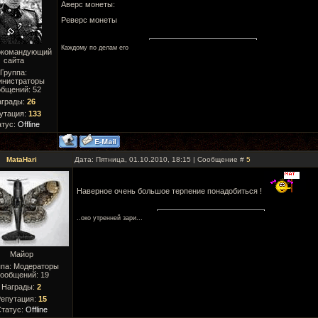
Аверс монеты:
Реверс монеты
Каждому по делам его
окомандующий
сайта
Группа:
инистраторы
бщений:
52
аграды:
26
утация:
133
атус:
Offline
MataHari
Дата: Пятница, 01.10.2010, 18:15 | Сообщение #
5
Наверное очень большое терпение понадобиться !
..око утреннeй зари...
Майор
ппа: Модераторы
ообщений:
19
Награды:
2
епутация:
15
татус:
Offline