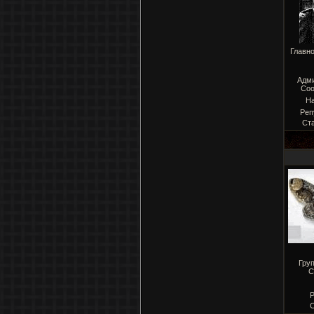
Главн
Адм
Соо
Н
Реп
Ст
Гру
С
Р
С