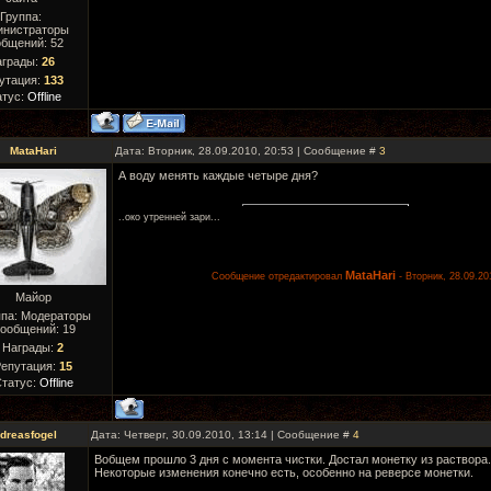
Группа:
инистраторы
бщений:
52
аграды:
26
утация:
133
атус:
Offline
MataHari
Дата: Вторник, 28.09.2010, 20:53 | Сообщение #
3
А воду менять каждые четыре дня?
..око утреннeй зари...
MataHari
Сообщение отредактировал
-
Вторник, 28.09.20
Майор
ппа: Модераторы
ообщений:
19
Награды:
2
епутация:
15
татус:
Offline
dreasfogel
Дата: Четверг, 30.09.2010, 13:14 | Сообщение #
4
Вобщем прошло 3 дня с момента чистки. Достал монетку из раствора.
Некоторые изменения конечно есть, особенно на реверсе монетки.