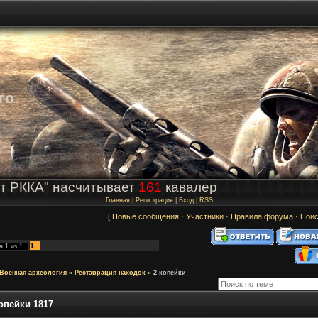
го
т РККА" насчитывает
161
кавалер
Главная
|
Регистрация
|
Вход
|
RSS
[
Новые сообщения
·
Участники
·
Правила форума
·
Поис
1
ца
1
из
1
Военная археология
»
Реставрация находок
»
2 копейки
опейки 1817