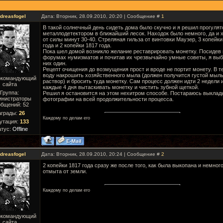
dreasfogel
Дата: Вторник, 28.09.2010, 20:20 | Сообщение #
1
В такой солнечный день сидеть дома было скучно и я решил прогулят
металлодетектором в ближайший лесок. Находок было немного, да и 
от силы минут 30-40. Стреляная гильза от винтовки Маузер, 3 копейки
года и 2 копейки 1817 года.
Пока шел домой возникло желание реставрировать монетку. Посидев 
форумах нумизматов и почитав их чрезвычайно умные советы, я выб
них один.
Рецепт очищения до возмущения прост и вроде не портит монету. В 
воду накрошить хозяйственного мыла (должен получится густой мыл
окомандующий
раствор) и бросить туда монетку. Сам процесс должен идти 2 недели 
сайта
каждые 4 дня вытаскивать монетку и чистить зубной щеткой.
Группа:
Решил я остановится на этом нехитром способе. Постараюсь выклад
инистраторы
фотографии на всей продолжительности процесса.
бщений:
52
аграды:
26
Каждому по делам его
утация:
133
атус:
Offline
dreasfogel
Дата: Вторник, 28.09.2010, 20:24 | Сообщение #
2
2 копейки 1817 года сразу же после того, как была выкопана и немног
отмыта от земли.
Каждому по делам его
окомандующий
сайта