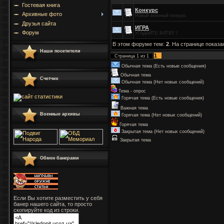
Гостевая книга
Конкурс
Архивные фото
Новый военный конкурс
Друзья сайта
ИГРА
Форум
УГАДАЙТЕ БИТВУ !
В этом форуме тем:
2
. На странице показа
Наши посетители
1
Страница
1
из
1
Обычная тема (Есть новые сообщения)
Обычная тема
Счетчик
Обычная тема (Нет новых сообщений)
Тема - опрос
Горячая тема (Есть новые сообщения)
Важная тема
Военные архивы
Горячая тема (Нет новых сообщений)
Горячая тема
Закрытая тема (Нет новых сообщений)
Закрытая тема
Обмен банерами
Если Вы хотите разместить у себя
банер нашего сайта, то просто
скопируйте код из строки.