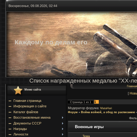
Воскресенье, 09.08.2026, 02:44
Каждому по делам его
Список награжденных медалью "ХХ-ле
Главна
Меню сайта
[
Нов
Главная страница
1
Страница
1
из
1
Информация о сайте
Модератор форума:
MataHari
Каталог файлов
Форум
»
Война войной, а обед по расписанию
Восстановленые имена
Филь
Документы СССР
Военные игры
Награды
Личности
Тема