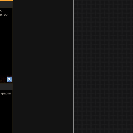
о
ектор.
 краски