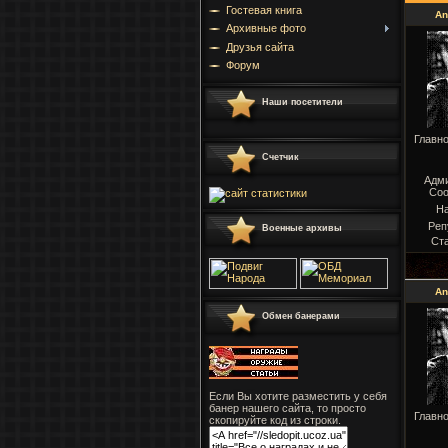
Гостевая книга
An
Архивные фото
Друзья сайта
Форум
Наши посетители
Главн
Счетчик
Адм
Соо
Н
Реп
Военные архивы
Ст
An
Обмен банерами
Если Вы хотите разместить у себя
банер нашего сайта, то просто
Главн
скопируйте код из строки.