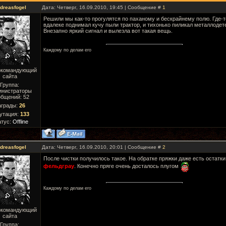
dreasfogel
Дата: Четверг, 16.09.2010, 19:45 | Сообщение #
1
Решили мы как-то прогулятся по паханому и бескрайнему полю. Где-т
вдалеке поднимал кучу пыли трактор, и тихонько пиликал металлодет
Внезапно яркий сигнал и вылезла вот такая вещь.
Каждому по делам его
окомандующий
сайта
Группа:
инистраторы
бщений:
52
аграды:
26
утация:
133
атус:
Offline
dreasfogel
Дата: Четверг, 16.09.2010, 20:01 | Сообщение #
2
После чистки получилось такое. На обратке пряжки даже есть остатки
фельдграу
. Конечно пряге очень досталось плугом
Каждому по делам его
окомандующий
сайта
Группа: