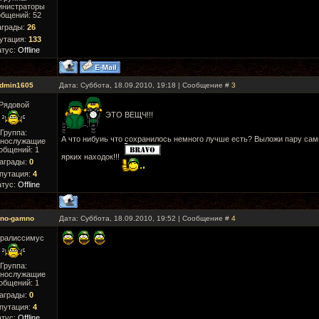
инистраторы
бщений:
52
аграды:
26
утация:
133
атус:
Offline
dmin1605
Дата: Суббота, 18.09.2010, 19:18 | Сообщение #
3
Рядовой
ЭТО ВЕЩЧ!!!
Группа:
А что нибуиь что сохранилось немного лучше есть? Выложи пару са
нослужащие
общений:
1
ярких находок!!!
аграды:
0
путация:
4
атус:
Offline
ino-gamno
Дата: Суббота, 18.09.2010, 19:52 | Сообщение #
4
ералиссимус
Группа:
нослужащие
общений:
1
аграды:
0
путация:
4
атус:
Offline