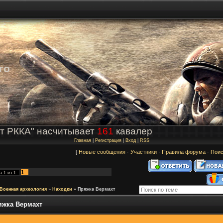
го
т РККА" насчитывает
161
кавалер
Главная
|
Регистрация
|
Вход
|
RSS
[
Новые сообщения
·
Участники
·
Правила форума
·
Поис
1
ца
1
из
1
Военная археология
»
Находки
»
Пряжка Вермахт
яжка Вермахт