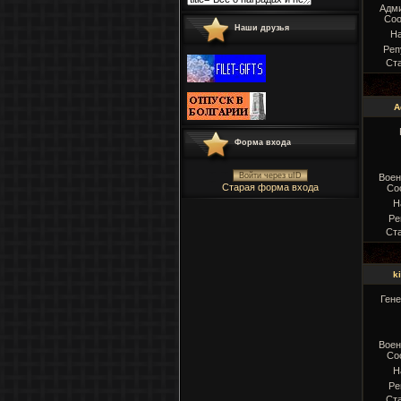
Адм
Соо
Наши друзья
Н
Реп
Ст
A
Форма входа
Войти через uID
Воен
Старая форма входа
Со
Н
Ре
Ст
k
Ген
Воен
Со
Н
Ре
Ст