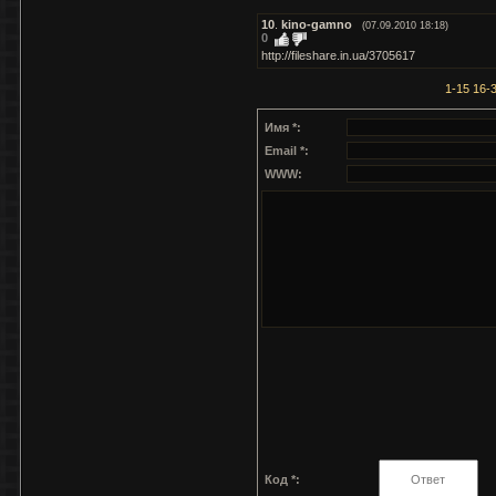
10
.
kino-gamno
(07.09.2010 18:18)
0
http://fileshare.in.ua/3705617
1-15
16-
Имя *:
Email *:
WWW:
Код *: