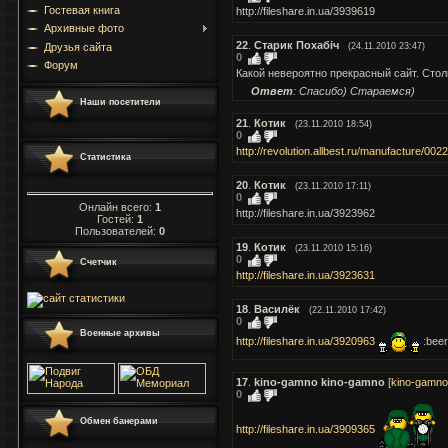
Гостевая книга
http://fileshare.in.ua/3939619
Архивные фото
22
.
Старик Похабіч
Друзья сайта
(24.11.2010 23:47)
0
Форум
Какой невероятно прекрасный сайт. Столь
Ответ
: Спасибо) Стараемся)
Наши посетители
21
.
Котик
(23.11.2010 18:54)
0
http://revolution.allbest.ru/manufacture/002
Статистика
20
.
Котик
(23.11.2010 17:11)
0
Онлайн всего:
1
http://fileshare.in.ua/3923962
Гостей:
1
Пользователей:
0
19
.
Котик
(23.11.2010 15:16)
0
Счетчик
http://fileshare.in.ua/3923631
18
.
Василёк
(22.11.2010 17:42)
0
Военные архивы
http://fileshare.in.ua/3920963
:bee
17
.
kino-gamno kino-gamno
[
kino-gamno
0
Обмен банерами
http://fileshare.in.ua/3909365