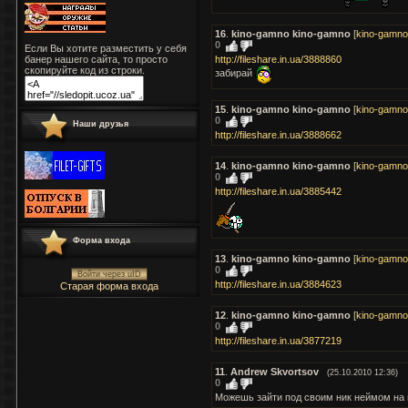
16
.
kino-gamno kino-gamno
[
kino-gamno
0
Если Вы хотите разместить у себя
банер нашего сайта, то просто
http://fileshare.in.ua/3888860
скопируйте код из строки.
забирай
15
.
kino-gamno kino-gamno
[
kino-gamno
0
Наши друзья
http://fileshare.in.ua/3888662
14
.
kino-gamno kino-gamno
[
kino-gamno
0
http://fileshare.in.ua/3885442
Форма входа
13
.
kino-gamno kino-gamno
[
kino-gamno
0
Войти через uID
http://fileshare.in.ua/3884623
Старая форма входа
12
.
kino-gamno kino-gamno
[
kino-gamno
0
http://fileshare.in.ua/3877219
11
.
Andrew Skvortsov
(25.10.2010 12:36)
0
Можешь зайти под своим ник неймом на мо