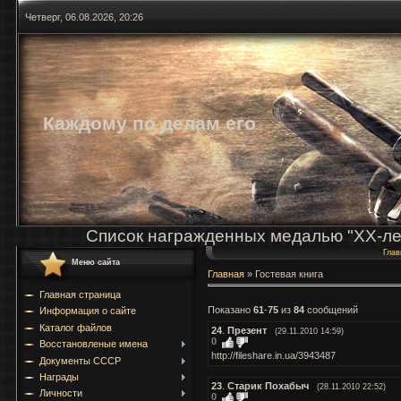
Четверг, 06.08.2026, 20:26
Каждому по делам его
Список награжденных медалью "ХХ-ле
Глав
Меню сайта
Главная
»
Гостевая книга
Главная страница
Показано
61
-
75
из
84
сообщений
Информация о сайте
Каталог файлов
24
.
Презент
(29.11.2010 14:59)
0
Восстановленые имена
http://fileshare.in.ua/3943487
Документы СССР
Награды
23
.
Старик Похабыч
(28.11.2010 22:52)
Личности
0