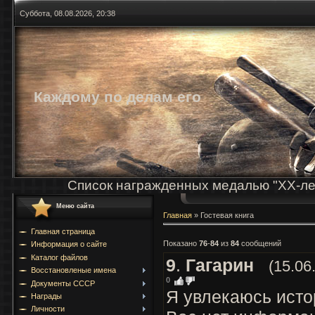
Суббота, 08.08.2026, 20:38
Каждому по делам его
Список награжденных медалью "ХХ-ле
Меню сайта
Главная
»
Гостевая книга
Главная страница
Показано
76
-
84
из
84
сообщений
Информация о сайте
Каталог файлов
9
.
Гагарин
(15.06
Восстановленые имена
0
Документы СССР
Я увлекаюсь исто
Награды
Личности