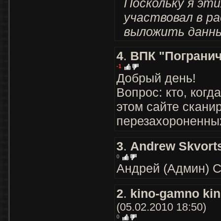
Поскольку я эт
участвовал в ра
выложить данн
4
.
ВПК "Пограни
-1
Добрый день!
Вопрос: кто, когд
этом сайте скани
перезахороненны
3
.
Andrew Skvort
0
Андрей (Админ) С
2
.
kino-gamno ki
(05.02.2010 18:50)
0