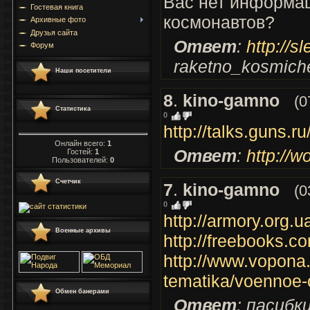
Вас нет информац
Гостевая книга
космонавтов?
Архивные фото
Друзья сайта
Ответ
:
http://sl
Форум
raketno_kosmiche
Наши посетители
8
.
kino-gamno
(0
Статистика
0
http://talks.guns.
Онлайн всего:
1
Ответ
:
http://w
Гостей:
1
Пользователей:
0
Счетчик
7
.
kino-gamno
(0
0
http://armory.org.u
Военные архивы
http://freebooks.c
http://www.vopona
tematika/voennoe-
Обмен банерами
Ответ
: пасибки