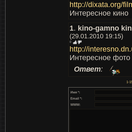
http://dixata.org/fil
Интересное кино
1
.
kino-gamno ki
(29.01.2010 19:15)
0
http://interesno.dn.
Интересное фото
Ответ
:
1-1
Имя *:
Email *:
WWW: