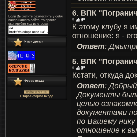
6
.
ВПК "Пограни
Если Вы хотите разместить у себя
0
банер нашего сайта, то просто
скопируйте код из строки.
К этому клубу я 
отношение: я - ег
Наши друзья
Ответ
: Дмытри
5
.
ВПК "Пограни
0
Кстати, откуда д
Форма входа
Ответ
: Добрый
Документы были
Войти через uID
Старая форма входа
целью ознакомл
документами по
по Вашему нику
отношение к вы