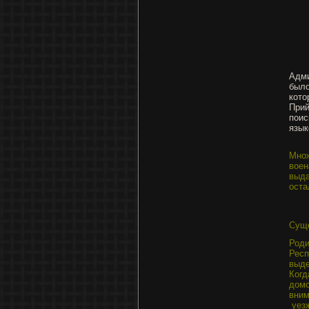
Адми
было
кото
Прий
поис
язык
Множ
воен
выда
оста
Суще
Роди
Респ
выде
Ког
домо
вним
уез