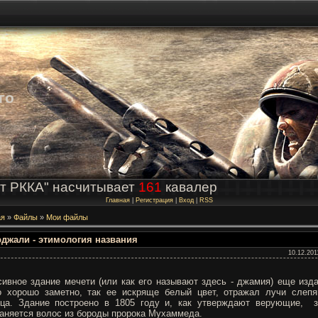
го
т РККА" насчитывает
161
кавалер
Главная
|
Регистрация
|
Вход
|
RSS
ая
»
Файлы
»
Мои файлы
джали - этимология названия
10.12.201
ивное здание мечети (или как его называют здесь - джамия) еще изд
 хорошо заметно, так ее искряще белый цвет, отражал лучи слеп
ца. Здание построено в 1805 году и, как утверждают верующие, 
аняется волос из бороды пророка Мухаммеда.