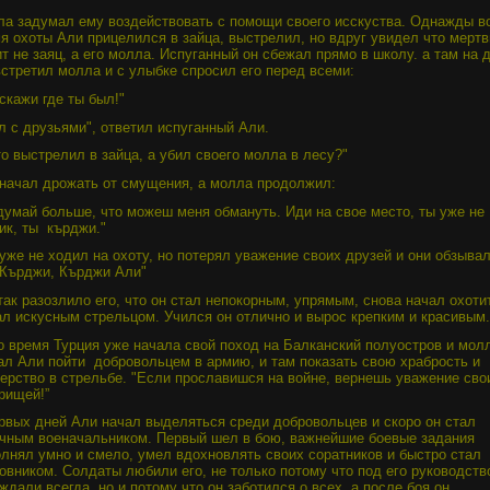
а задумал ему воздействовать с помощи своего исскуства. Однажды в
я охоты Али прицелился в зайца, выстрелил, но вдруг увидел что мерт
т не заяц, а его молла. Испуганный он сбежал прямо в школу. а там на 
встретил молла и с улыбке спросил его перед всеми:
скажи где ты был!"
л с друзьями", ответил испуганный Али.
то выстрелил в зайца, а убил своего молла в лесу?"
начал дрожать от смущения, а молла продолжил:
думай больше, что можеш меня обмануть. Иди на свое место, ты уже не
ик, ты
кърджи."
уже не ходил на охоту, но потерял уважение своих друзей и они обзыва
"Кърджи, Кърджи Али"
так разозлило его, что он стал непокорным, упрямым, снова начал охоти
ал искусным стрельцом. Учился он отлично и вырос крепким и красивым.
о время Турция уже начала свой поход на Балканский полуостров и мол
ал Али пойти
добровольцем в армию, и там показать свою храбрость и
ерство в стрельбе. "Если прославишся на войне, вернешь уважение сво
рищей!”
рвых дней Али начал выделяться среди добровольцев и скоро он стал
чным военачальником. Первый шел в бою, важнейшие боевые задания
лнял умно и смело, умел вдохновлять своих соратников и быстро стал
овником. Солдаты любили его, не только потому что под его руководств
ждали всегда, но и потому что он заботился о всех, а после боя он