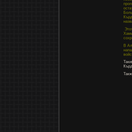
проп
оста
Боль
Кърд
назв
Это
Хами
сохр
В Ал
напа
войс
Таки
Кър
Такж