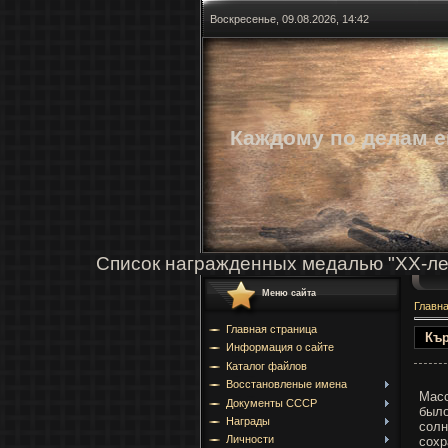
Воскресенье, 09.08.2026, 14:42
Каждому по делам е
Список награжденных медалью "ХХ-ле
Меню сайта
Главн
Главная страница
Кър
Информация о сайте
Каталог файлов
Восстановленые имена
Масс
Документы СССР
было
Награды
солн
Личности
сохр