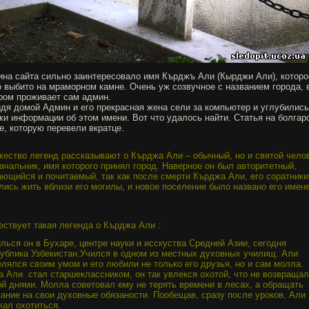
на сайта сильно заинтересовало имя Кърджъ Али (Кырджи Али), которо
 выбито на мраморном камне. Очень уж созвучное с названием города, 
ром проживает сам админ.
дя домой Админ и его прекрасная жена сели за компьютер и углубились
ки информации об этом имени. Вот что удалось найти. Статья на болгар
е, которую перевели вкратце.
ество легенд рассказывают о Кърджа Али – обычный, но и святой челов
ачальник, имя которого принял город. Наверное он был авторитетный,
ющийся и почитаемый, так как после смерти Кърджа Али, его соратники
лись жить вблизи его могилы, и новое поселение было названо его имен
ствует такая легенда о Кърджа Али :
лься он в Бухаре, центре науки и исскуства Средней Азии, сегодня
ублика Узбекистан.Учился в одном из местных духовных училищ. Али
лялся своим умом и его любили не только его друзья, но и сам молла.
да Али
стал старшеклассником, он так увлекся охотой, что не возвраща
й днями. Молла советовал ему не терять времени в лесах, а обращать
ание на свои духовные обязаности. Пообещав, сразу после урок
ов
, Али
жал охотиться.