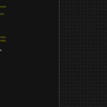
ения.
они
огда
кими
ик