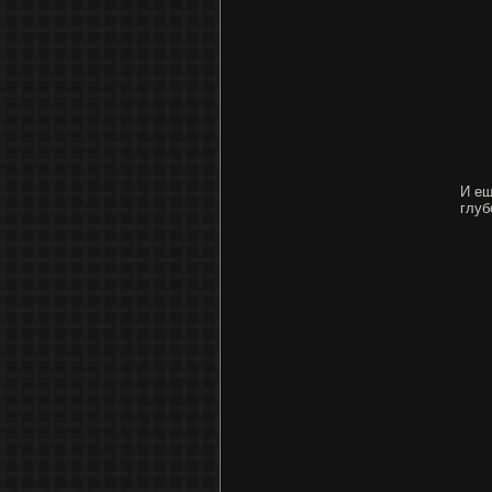
И ещ
глуб