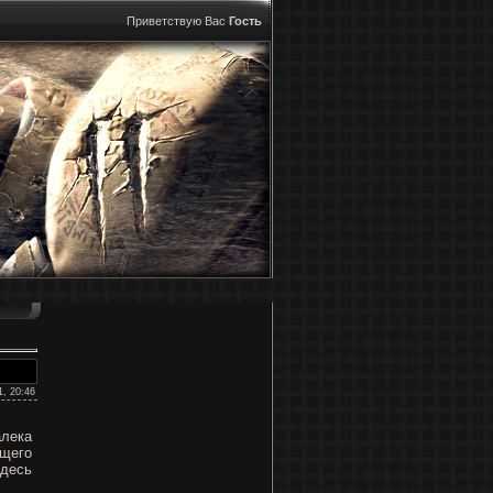
Приветствую Вас
Гость
1, 20:46
алека
ящего
здесь