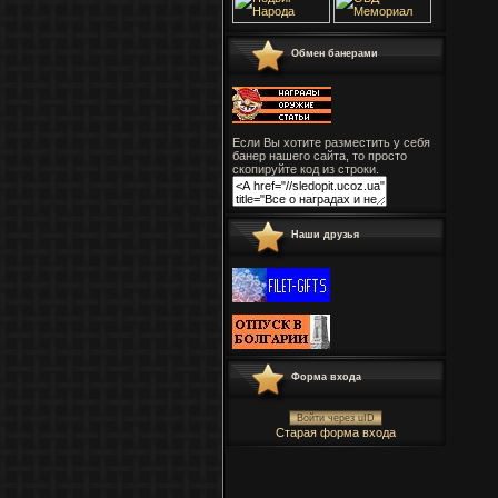
Обмен банерами
Если Вы хотите разместить у себя
банер нашего сайта, то просто
скопируйте код из строки.
Наши друзья
Форма входа
Войти через uID
Старая форма входа