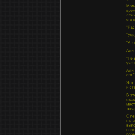
Молл
врем
лежи
его 
"Рас
"Учи
"А к
Али 
"Не 
учен
Али 
его 
Это 
и ст
В эт
сказ
маст
това
С пе
отли
выпо
полк
побе