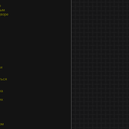
о
вым
дворе
ли
ться
ла
их
ом