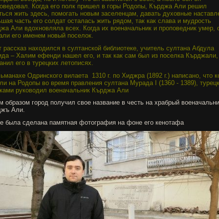
оведовал. Когда его полк пришел в горы Родопы, Кърджа Али решил
ться жить здесь, помогать новым заселенцам, давать духовные наставл
шая часть его солдат осталась жить рядом, так как слава и мудрость
жа Али вдохновляла всех. Когда их военачальник и проповедник умер, 
али его именем новый поселок.
т рассказ находился в султанской библиотеке, учитель султана Абдула
да – Халим ефенди нашел его, и так как сам был из поселка Кърджали,
анил его в турецких летописях.
ьманахе Одринского вилаета
1310 г. по Хиджра (1892 г.) написано, что к
ли на Родопы во время правления султана Мурада I (1360 - 1389), турец
ками руководил военачальник Кърджа Али
м образом город получил свое название в честь на храбрый военачальн
джъ Али.
е была сделана памятная фотография на фоне его кенотафа