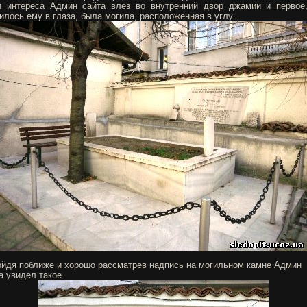
 интереса Админ сайта влез во внутренний двор джамии и первое
илось ему в глаза, была могила, расположенная в углу.
йдя поближе и хорошо рассматрев надпись на могильном камне Админ
а увидел такое.