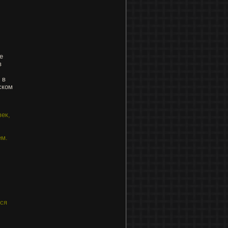
е
в
 в
ском
ек,
ем.
лся