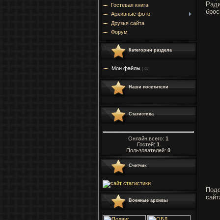
Ради
Гостевая книга
брос
Архивные фото
Друзья сайта
Форум
Категории раздела
Мои файлы
[30]
Наши посетители
Статистика
Онлайн всего:
1
Гостей:
1
Пользователей:
0
Счетчик
Подо
сайт
Военные архивы