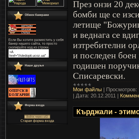
През онзи 20 де
бомби ще се изс
Обмен банерами
летище "Божурищ
и веднага се вди
Если Вы хотите разместить у себя
изтребителни ор
банер нашего сайта, то просто
скопируйте код из строки.
и последен боен 
годишен поручик
Наши друзья
Списаревски.
Мои файлы
|
Просмотров:
|
Дата:
20.12.2011
|
Коммен
Форма входа
Кърджали - этим
Войти через uID
Старая форма входа