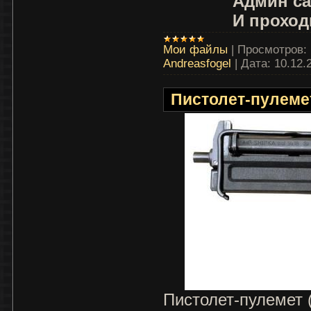
Админ са
И проход
Мои файлы
|
Просмотров:
Andreasfogel
|
Дата:
10.12.
Пистолет-пулеме
Пистолет-пулемет 