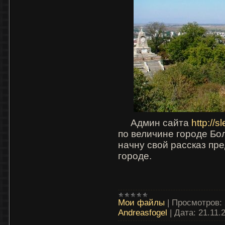
Админ сайта
http
://
sl
по величине городе Бо
начну свой рассказ пр
городе.
Мои файлы
|
Просмотров:
Andreasfogel
|
Дата:
21.11.