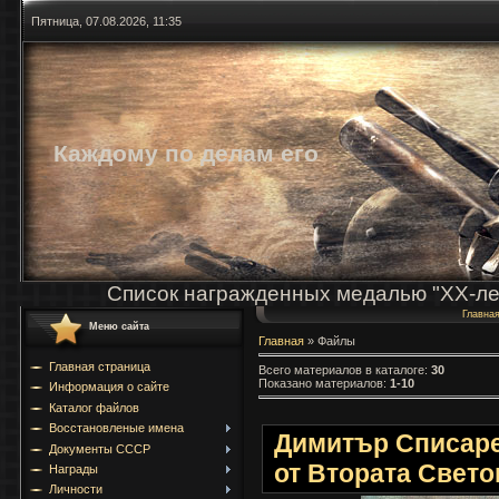
Пятница, 07.08.2026, 11:35
Каждому по делам его
Список награжденных медалью "ХХ-ле
Главна
Меню сайта
Главная
»
Файлы
Главная страница
Всего материалов в каталоге
:
30
Показано материалов
:
1-10
Информация о сайте
Каталог файлов
Восстановленые имена
Димитър Списаре
Документы СССР
от Втората Свето
Награды
Личности