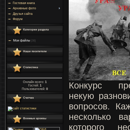
Гостевая книга
Архивные фото
Друзья сайта
Форум
Категории раздела
Мои файлы
[30]
Наши посетители
Статистика
Онлайн всего:
1
Конкурс пр
Гостей:
1
Пользователей:
0
некую разнов
Счетчик
вопросов. Ка
несколько ва
Военные архивы
которого не