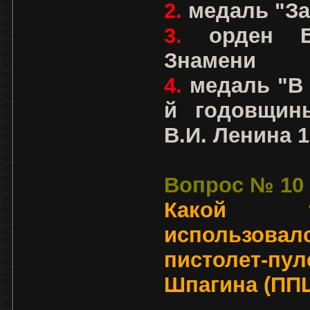
2.
медаль "За
3.
орден Бо
Знамени
4.
медаль "В 
й годовщин
В.И. Ленина 1
Вопрос № 10
Какой т
использова
пистолет-п
Шпагина (ПП