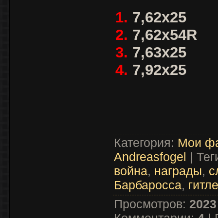
1.
7,62х25
2.
7,62х54R
3.
7,63х25
4.
7,92х25
Категория
:
Мои ф
Andreasfogel
|
Тег
война
,
награды
,
с
Барбаросса
,
гитл
Просмотров
:
2023
Комментарии
:
4
|