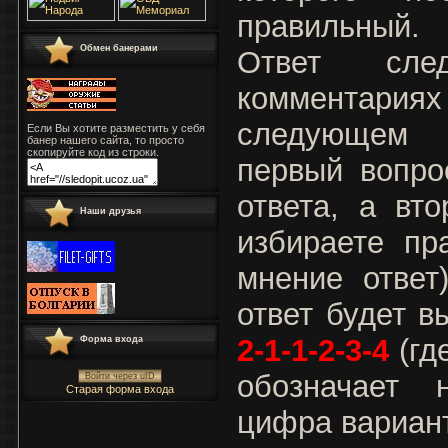
правильный.
Обмен банерами
Ответ сле
комментариях
следующем 
Если Вы хотите разместить у себя
банер нашего сайта, то просто
скопируйте код из строки.
первый вопро
ответа, а вт
Наши друзья
избираете пр
мнение ответ
ответ будет в
2-1-1-2-3-4
(гд
Форма входа
обозначает 
Войти через uID
Старая форма входа
цифра вариант