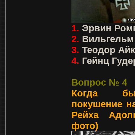
1.
Эрвин Ром
2.
Вильгельм
3.
Теодор Ай
4.
Гейнц Гуде
Вопрос № 4
Когда бы
покушение н
Рейха Адол
фото)