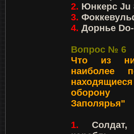
2.
Юнкерс Ju 
3.
Фоккевуль
4.
Дорнье Do-
Вопрос № 6
Что из ниж
наиболее п
находящиес
оборону
Заполярья"
1.
Солдат, 