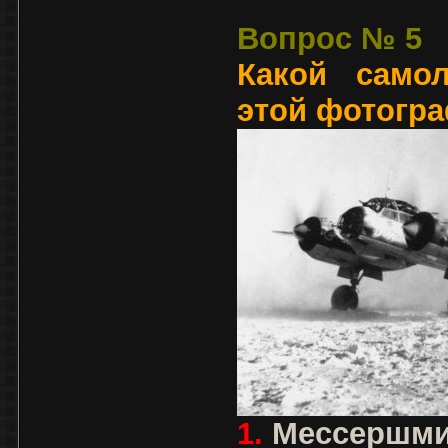
Вопрос № 5
Какой само
этой фотогр
1.
Мессершми