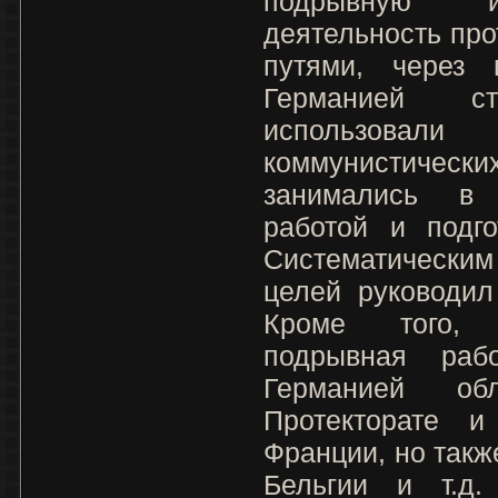
подрывную и
деятельность пр
путями, через
Германией с
использовал
коммунистически
занимались в
работой и подго
Систематически
целей руководил
Кроме того, 
подрывная раб
Германией об
Протекторате и
Франции, но такж
Бельгии и т.д