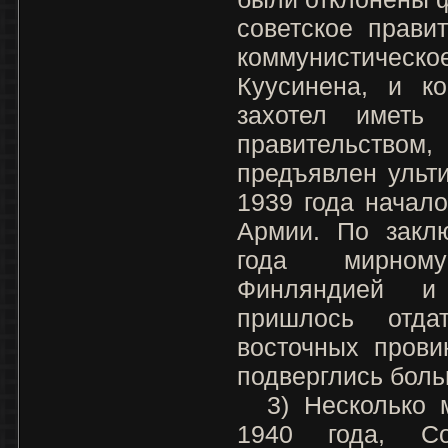
советское прави
коммунистическо
Куусинена, и к
захотел иметь
правительств
предъявлен ульт
1939 года начал
Армии. По закл
года мирном
Финляндией и
пришлось отда
восточных прови
подверглись бол
3) Несколько м
1940 года, С