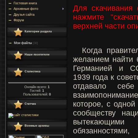
Гостевая книга
Для скачивания
Архивные фото
Друзья сайта
нажмите "скача
Форум
верхней части о
Категории раздела
Мои файлы
[30]
Когда правител
Наши посетители
желанием найти 
Германией и СС
Статистика
1939 года к совет
отдавало себ
Онлайн всего:
1
Гостей:
1
взаимопонима
Пользователей:
0
которое, с одной
Счетчик
сообществу наци
вытекающими
Военные архивы
обязанностями,