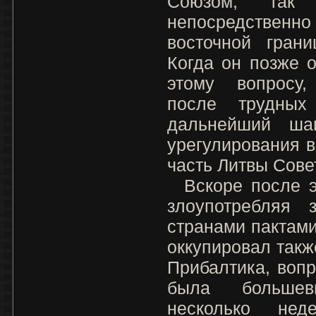
Союзом, так
непосредственн
восточной грани
Когда он позже 
этому вопросу,
после трудных
дальнейший ша
урегулирования в
часть Литвы Сове
Вскоре после эт
злоупотребляя 
странами пактам
оккупировал такж
Прибалтика, воп
была большев
несколько нед