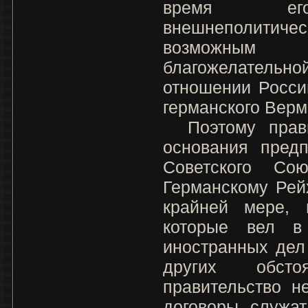
время его
внешнеполитичес
возможным т
благожелательно
отношении Росси
германского Верм
Поэтому прави
основания предп
Советского С
Германскому Рей
крайней мере, 
которые вел в
иностранных дел
других обстоя
правительство н
договоры служат