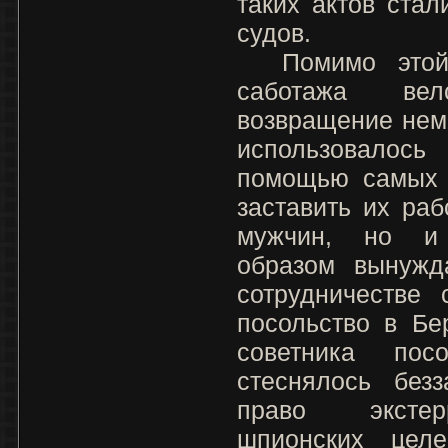
таких актов ста
судов.
Помимо этой 
саботажа ве
возвращение нем
использовалос
помощью самых о
заставить их раб
мужчин, но и
образом вынужд
сотрудничестве 
посольство в Бе
советника пос
стеснялось безз
право экстер
шпионских целе