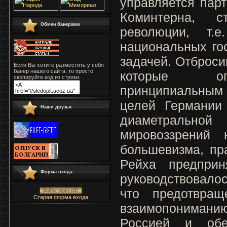
управляется парт
Коминтерна, 
Обмен банерами
революции, т.
национальных гос
задачей. Отброси
Если Вы хотите разместить у себя
банер нашего сайта, то просто
которые оп
скопируйте код из строки.
принципиальным 
целей Германии
Наши друзья
диаметральной
мировоззрений 
большевизма, пр
Рейха предприн
Форма входа
руководствовало
что предотвращ
Войти через uID
Старая форма входа
взаимопониман
Россией и обе