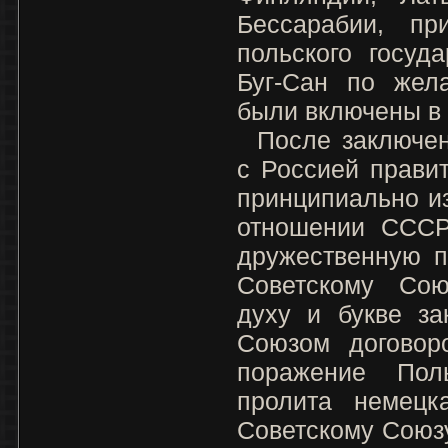
Бессарабии, пр
польского госуд
Буг-Сан по жел
были включены в 
После заключени
с Россией прави
принципиально и
отношении СССР
дружественную п
Советскому Сою
духу и букве за
Союзом договоро
поражение По
пролита немецк
Советскому Союз