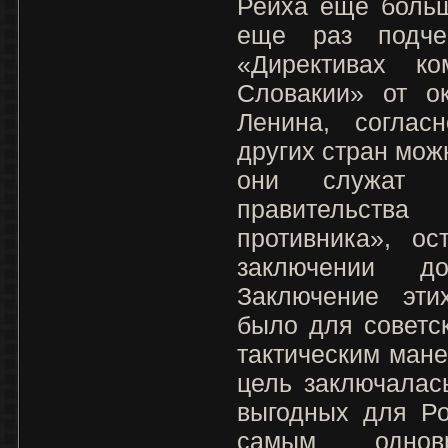
Рейха еще больш
еще раз подче
«Директивах ко
Словакии» от ок
Ленина, соглас
других стран мож
они служат и
правительств
противника», о
заключении д
Заключение эти
было для советс
тактическим ман
цель заключалас
выгодных для Ро
самым одновр