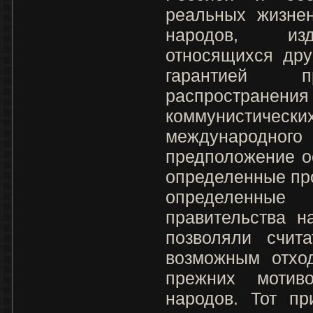
реальных жизнен
народов, изд
относящихся дру
гарантией п
распростра
коммунисти
международно
предположение о
определенные пр
определенн
правительства н
позволяли счит
возможным отход
прежних мотив
народов. Тот пр