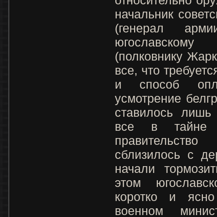
начальник советс
(генерал арм
югославском
(полковнику Жар
все, что требуетс
и способ опл
усмотрение белгр
ставилось лишь 
все в тайне 
правительств
сблизилось с де
начали тормозит
этом югославс
коротко и ясно
военном минист