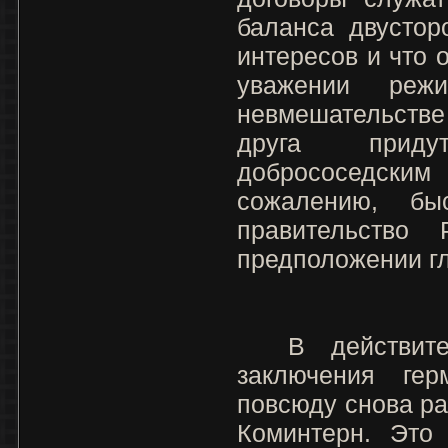
баланса двустор
интересов и что 
уважении реж
невмешательстве 
друга прид
добрососедс
сожалению, бы
правительство
предположении г
I
В действител
заключения герм
повсюду снова ра
Коминтерн. Это 