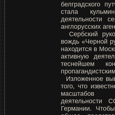
белградского пу
стала кульми
деятельности се
англорусских аген
Сербский руков
вождь «Черной ру
находится в Моск
активную деятел
теснейшем ко
пропагандистским
Изложенное выш
того, что извест
масштабов 
деятельности 
Германии. Чтобы