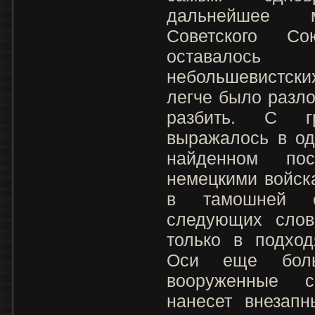
дальнейшее м
Советского С
оставало
небольшевистски
легче было разл
разбить. С г
выражалось в од
найденном по
немецкими войск
в тамошней с
следующих слов
только в подхо
Оси еще боль
вооруженные 
нанесет внезапн