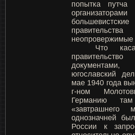
попытка путча 
организатор
большевистск
правительс
неопровержимые д
Что касает
правительств
документами,
югославский дел
мае 1940 года вы
г-ном Молото
Германию там
«завтрашнего 
однозначней был
России к запро
относительно ору