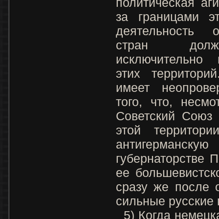
политическая аг
за границами э
деятельность о
стран должн
исключительно 
этих территорий
имеет неопрове
того, что, несм
Советский Союз 
этой территори
антигерманскую
губернаторстве 
ее большевистск
сразу же после 
сильные русские 
5) Когда немецк