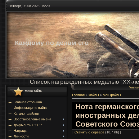
Четверг, 06.08.2026, 15:20
Каждому по делам его
Список награжденных медалью "ХХ-ле
Главна
Меню сайта
Главная
»
Файлы
»
Мои файлы
Главная страница
Нота германског
Информация о сайте
иностранных де
Каталог файлов
Восстановленые имена
Советского Союз
Документы СССР
Награды
[
Скачать с сервера
(18.7 Kb) ]
Личности