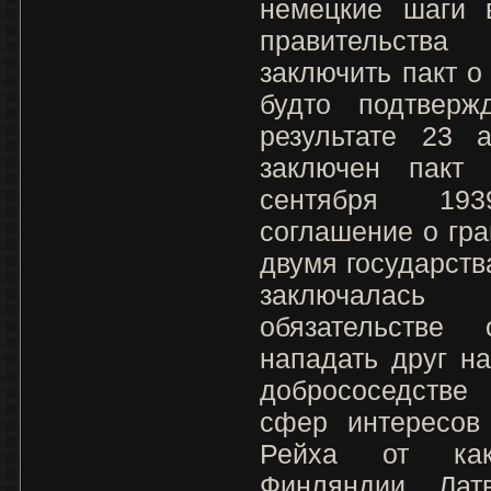
немецкие шаги в
правительств
заключить пакт о
будто подтверж
результате 23 
заключен пакт
сентября 19
соглашение о гр
двумя государств
заключалас
обязательстве
нападать друг н
добрососедстве
сфер интересов 
Рейха от как
Финляндии, Лат