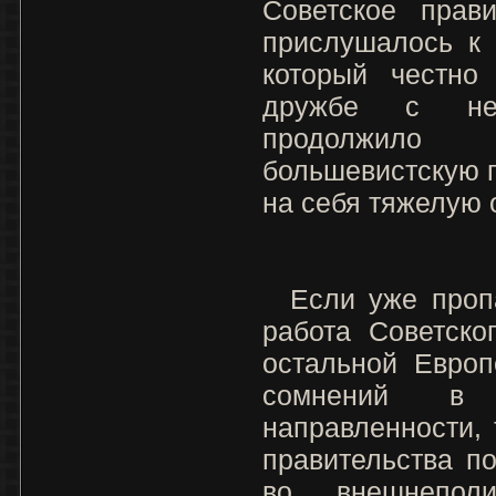
Советское прав
прислушалось к 
который честно
дружбе с не
продолжило 
большевистскую п
на себя тяжелую 
I
Если уже пропа
работа Советско
остальной Европ
сомнений в 
направленности, 
правительства п
во внешнепол