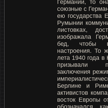
Германии, то он
союзные с Герма
ею государства Е
Румынии коммуни
листовках, дос
изображала Гер
бед, чтобы в
настроения. То 
лета 1940 года в
призывали пр
заключения режи
империалистичес
Берлине и Рим
активистов компа
восток Европы о
обозначался как