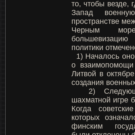
то, чтобы везде, 
Запад военну
пространстве ме
Черным мор
большевизацию 
политики отмече
1) Началось оно 
о взаимопомощи 
Литвой в октябре
создания военных 
2) Следующи
шахматной игре 
Когда советские
которых означал
финским госуда
были отклонены 