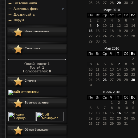
25
26
27
28
29
30
31
Гостевая книга
Архивные фото
Март 2010
Друзья сайта
Пн
Вт
Ср
Чт
Пт
Сб
Вс
Форум
1
2
3
4
5
6
7
8
9
10
11
12
13
14
15
16
17
18
19
20
21
Наши посетители
22
23
24
25
26
27
28
29
30
31
Май 2010
Статистика
Пн
Вт
Ср
Чт
Пт
Сб
Вс
1
2
Онлайн всего:
1
3
4
5
6
7
8
9
Гостей:
1
10
11
12
13
14
15
16
Пользователей:
0
17
18
19
20
21
22
23
24
25
26
27
28
29
30
Счетчик
31
Июль 2010
Пн
Вт
Ср
Чт
Пт
Сб
Вс
1
2
3
4
Военные архивы
5
6
7
8
9
10
11
12
13
14
15
16
17
18
19
20
21
22
23
24
25
26
27
28
29
30
31
Обмен банерами