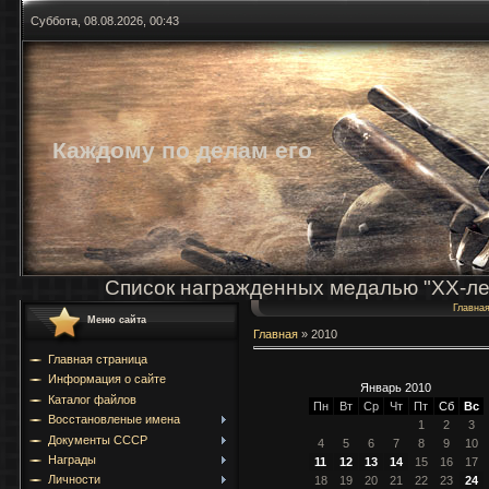
Суббота, 08.08.2026, 00:43
Каждому по делам его
Список награжденных медалью "ХХ-ле
Главна
Меню сайта
Главная
»
2010
Главная страница
Информация о сайте
Январь 2010
Каталог файлов
Пн
Вт
Ср
Чт
Пт
Сб
Вс
Восстановленые имена
1
2
3
Документы СССР
4
5
6
7
8
9
10
Награды
11
12
13
14
15
16
17
Личности
18
19
20
21
22
23
24