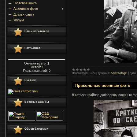
Гостевая книга
Архивные фото
Друзья сайта
Форум
Наши посетители
Статистика
Онлайн всего:
1
Гостей:
1
Пользователей:
0
Просмотров:
1370
|
Добавил:
Andreasfogel
|
Дата:
Счетчик
Прикольные военные фото
В каталог файлов добавлены военные фо
Военные архивы
Обмен банерами