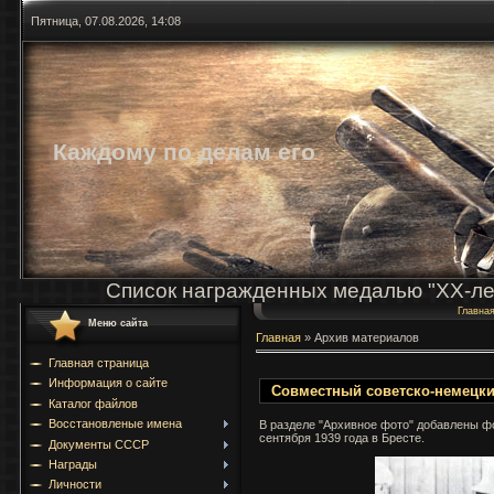
Пятница, 07.08.2026, 14:08
Каждому по делам его
Список награжденных медалью "ХХ-ле
Главна
Меню сайта
Главная
»
Архив материалов
Главная страница
Информация о сайте
Совместный советско-немецки
Каталог файлов
Восстановленые имена
В разделе "Архивное фото" добавлены ф
сентября 1939 года в Бресте.
Документы СССР
Награды
Личности