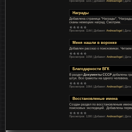
Просмотров:
1101
|
Добавил:
Andreasfogel
|
Дата:
Награды
Добавлена страница "Награды", "Наград
сканы немецких наград. Смотрим.
Просмотров:
1144
|
Добавил:
Andreasfogel
|
Дата:
Меня нашли в воронке
Добавлен рассказ о поисковиках. Читаем
Просмотров:
1058
|
Добавил:
Andreasfogel
|
Дата:
Благодарности ВГК
В раздел
Документы СССР
добалены гр
штук. Все грамоты на одного человека.
Просмотров:
1064
|
Добавил:
Andreasfogel
|
Дата:
Восстановленые имена
Создан раздел по восстановленым имена
поисковых экспедиций. Добавлены перв
Просмотров:
1280
|
Добавил:
Andreasfogel
|
Дата: