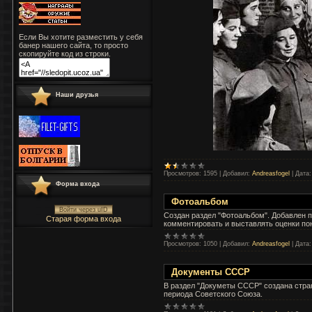
Если Вы хотите разместить у себя
банер нашего сайта, то просто
скопируйте код из строки.
Наши друзья
Просмотров:
1595
|
Добавил:
Andreasfogel
|
Дата:
Форма входа
Фотоальбом
Войти через uID
Создан раздел "Фотоальбом". Добавлен 
Старая форма входа
комментировать и выставлять оценки п
Просмотров:
1050
|
Добавил:
Andreasfogel
|
Дата:
Документы СССР
В раздел "Докуметы СССР" создана стра
периода Советского Союза.