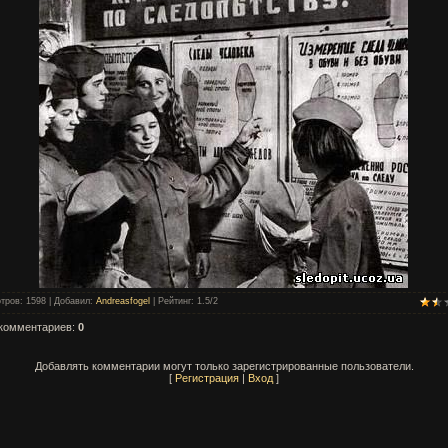
тров
: 1598 |
Добавил
:
Andreasfogel
|
Рейтинг
:
1.5
/
2
 комментариев
:
0
Добавлять комментарии могут только зарегистрированные пользователи.
[
Регистрация
|
Вход
]