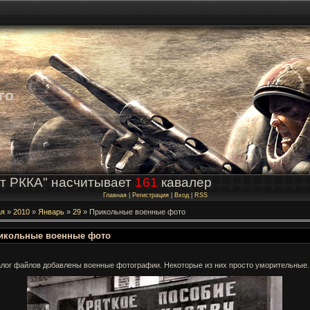
го
т РККА" насчитывает
161
кавалер
Главная
|
Регистрация
|
Вход
|
RSS
ая
»
2010
»
Январь
»
29
» Прикольные военные фото
икольные военные фото
алог файлов добавлены военные фотографии. Некоторые из них просто уморительные.