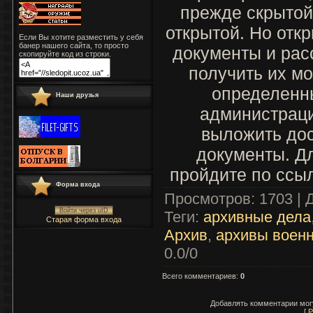
прежде скрытой 
открытой. Но откр
Если Вы хотите разместить у себя
банер нашего сайта, то просто
документы и рас
скопируйте код из строки.
получить их мо
определенн
Наши друзья
администраци
выложить до
документы. Д
пройдите по ссы
Форма входа
Просмотров
: 1703 |
Войти через uID
Теги
:
архивные дела
Старая форма входа
Архив
,
архивы воен
0.0
/
0
Всего комментариев
:
0
Добавлять комментарии могу
[
Р