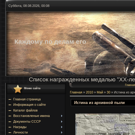
Суббота, 08.08.2026, 00:08
Каждому по делам его
Список награжденных медалью "ХХ-ле
Главна
Меню сайта
Главная
»
2010
»
Май
»
30
» Истина из ар
Главная страница
Истина из архивной пыли
Информация о сайте
Каталог файлов
Восстановленые имена
Документы СССР
Награды
Личности