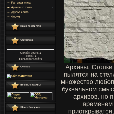
Гостевая книга
Архивные фото
Друзья сайта
Форум
Наши посетители
Статистика
Онлайн всего:
1
Гостей:
1
Пользователей:
0
Архивы. Стопки
Счетчик
пылятся на стел
множество любоп
Военные архивы
буквальном смыс
архивов, но п
временем
Обмен банерами
приоткрыватся