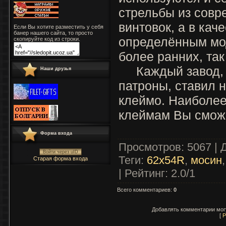
стрельбы из совр
винтовок, а в кач
Если Вы хотите разместить у себя
банер нашего сайта, то просто
определённым мо
скопируйте код из строки.
более ранних, так
Каждый завод, 
Наши друзья
патроны, ставил 
клеймо. Наиболе
клеймам Вы смож
Форма входа
Просмотров
: 5067 |
Войти через uID
Теги
:
62х54R
,
мосин
Старая форма входа
|
Рейтинг
:
2.0
/
1
Всего комментариев
:
0
Добавлять комментарии могу
[
Р