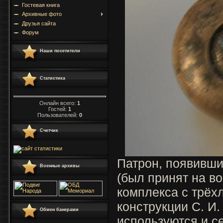
Гостевая книга
Архивные фото
Друзья сайта
Форум
Наши посетители
Статистика
Онлайн всего:
1
Гостей:
1
Пользователей:
0
Счетчик
Патрон, появивший
Военные архивы
(был принят на в
комплекса с трёх
конструкции С. И.
Обмен банерами
используются и се