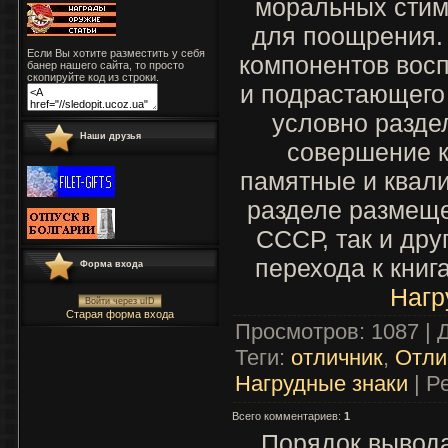
моральных стим
для поощрения.
Если Вы хотите разместить у себя
компонентов вос
банер нашего сайта, то просто
скопируйте код из строки.
и подрастающего
условно раздел
Наши друзья
совершение к
памятные и квал
разделе размеще
СССР, так и дру
перехода к книг
Форма входа
Нагр
Войти через uID
Старая форма входа
Просмотров
: 1087 |
Теги
:
отличник
,
Отли
Нагрудные знаки
|
Р
Всего комментариев
:
1
Порядок вывода